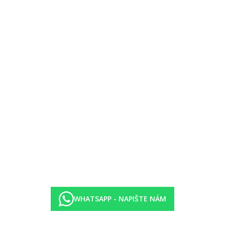
latek
latek
WHATSAPP - NAPIŠTE NÁM
d 17-ti let. Pro pobyty nad 7 nocí platí cena taxy za 7 nocí.