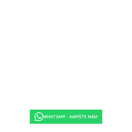
ní tenis.
čské centrum a vodní sporty na pláži.
čeře formou bufetu (19.00-21.30 hod.)
dnotlivých barů, obvykle do 23.00 hod.)
y s AI programem)
WHATSAPP - NAPIŠTE NÁM
čítači s přístupem na internet