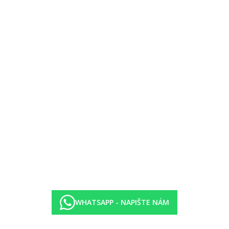
y (10.00–23.00 hod.)
vace), stolní tenis, volejbal, basketbal.
stí vyhřívání, masáže, různé druhy regeneračních procedur, jacuzzi, 
WHATSAPP - NAPIŠTE NÁM