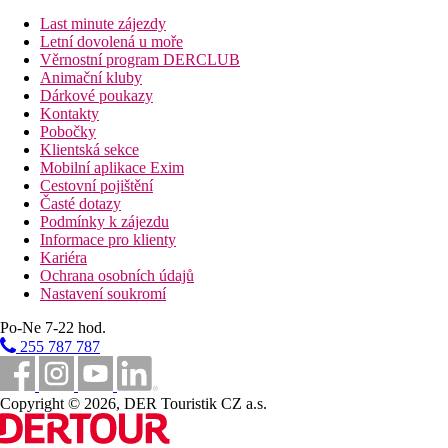
Stravování
Polopenze formou bufetu.
Last minute zájezdy
Letní dovolená u moře
Sportovní nabídka
Věrnostní program DERCLUB
Zdarma: fitness, padel, rakety a míčky k zapůjčení zdarma.
Animační kluby
Dárkové poukazy
Zábava
Kontakty
Animační programy, živá hudba ve večerních hodinách.
Pobočky
Klientská sekce
Wellness
Mobilní aplikace Exim
Za poplatek: wellness centrum
Cestovní pojištění
Časté dotazy
Internet
Podmínky k zájezdu
WiFi v areálu hotelu zdarma.
Informace pro klienty
Kariéra
Web
Ochrana osobních údajů
Hotel Riu Calypso | Adults Only Hotel Morro Jable
Nastavení soukromí
Oficiální kategorie
Po-Ne 7-22 hod.
4*
255 787 787
Vzdálenosti
Copyright © 2026, DER Touristik CZ a.s.
90 km
Vzdálenost od nejbližšího letiště