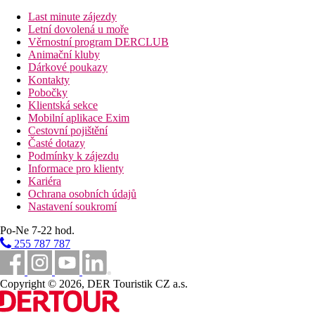
slunečníky na pláži za poplatek.
Last minute zájezdy
Letní dovolená u moře
Stravování
Věrnostní program DERCLUB
Bez stravy, za poplatek snídaně, polopenze.
Animační kluby
Oficiální kategorie
Dárkové poukazy
3 hvězdičky
Kontakty
Pobočky
Webové stránky
Klientská sekce
https://www.servatur.com/en/
Mobilní aplikace Exim
Cestovní pojištění
Vzdálenosti
Časté dotazy
Podmínky k zájezdu
Informace pro klienty
300 m
Kariéra
Vzdálenost k pláži
Ochrana osobních údajů
Nastavení soukromí
3,5 km
Centrum města
Po-Ne 7-22 hod.
255 787 787
Pláž
Copyright © 2026, DER Touristik CZ a.s.
Plážová dovolená
Bazény