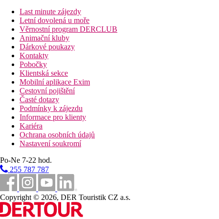
Last minute zájezdy
300 m
Letní dovolená u moře
Vzdálenost k pláži
Věrnostní program DERCLUB
Animační kluby
3,5 km
Dárkové poukazy
Centrum města
Kontakty
Pobočky
Pláž
Klientská sekce
Mobilní aplikace Exim
Cestovní pojištění
Plážová dovolená
Časté dotazy
Podmínky k zájezdu
Bazény
Informace pro klienty
Kariéra
Dětský bazén
Ochrana osobních údajů
Nastavení soukromí
Fotogalerie
Po-Ne 7-22 hod.
255 787 787
Copyright © 2026, DER Touristik CZ a.s.