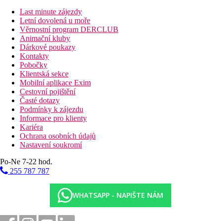
procedury.
Last minute zájezdy
Internet
Letní dovolená u moře
WiFi v areálu hotelu zdarma.
Věrnostní program DERCLUB
Animační kluby
Web
Dárkové poukazy
The Spa - Royal Palm Resort & Spa
Kontakty
Pobočky
Oficiální kategorie
Klientská sekce
4*
Mobilní aplikace Exim
Cestovní pojištění
Pláž
Časté dotazy
Podmínky k zájezdu
Informace pro klienty
Hotel přímo u pláže
Kariéra
Plážová dovolená
Ochrana osobních údajů
Nastavení soukromí
Fotogalerie
Po-Ne 7-22 hod.
255 787 787
WHATSAPP - NAPIŠTE NÁM