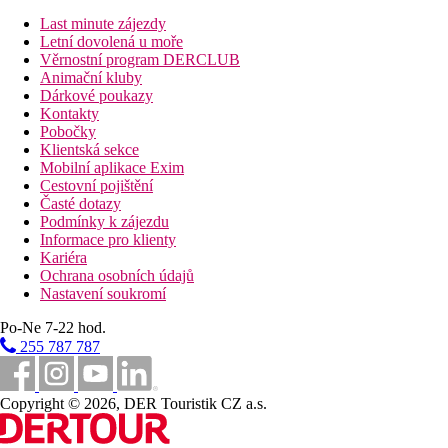
Last minute zájezdy
Internet
Letní dovolená u moře
Zdarma:
WiFi v lobby.
Věrnostní program DERCLUB
Za poplatek:
WiFi na pokojích.
Animační kluby
Dárkové poukazy
Poznámka
Kontakty
Oficiální třída: ****
Pobočky
Klientská sekce
Vzdálenosti
Mobilní aplikace Exim
Cestovní pojištění
200 m
Časté dotazy
Vzdálenost k pláži
Podmínky k zájezdu
Informace pro klienty
30 km
Kariéra
Vzdálenost od nejbližšího letiště
Ochrana osobních údajů
Nastavení soukromí
2 km
Nákupy
Po-Ne 7-22 hod.
255 787 787
200 m
Restaurace
Copyright © 2026, DER Touristik CZ a.s.
200 m
Bary/hospůdky