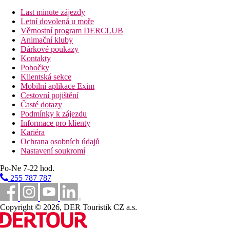
Nedaleko hotelu golfové hřiště.
Last minute zájezdy
Wellness
Letní dovolená u moře
Zdarma
: římské lázně, SPA okruh, bazén, vířivky, pára
Věrnostní program DERCLUB
Za poplatek
: masáže a procedury
Animační kluby
Dárkové poukazy
Pro handicapované
Kontakty
Dvoulůžkový handicap pokoj na vyžádání dle dostupnosti.
Pobočky
Klientská sekce
Internet
Mobilní aplikace Exim
Cestovní pojištění
Zdarma:
WiFi v areálu hotelu
Časté dotazy
Podmínky k zájezdu
Web
Informace pro klienty
https://www.bullhotels.com/en/bull-vital-suites-and-spa
Kariéra
Ochrana osobních údajů
Nastavení soukromí
Oficiální kategorie
****
Po-Ne 7-22 hod.
255 787 787
Poznámka
Oficiální třída: ****
Copyright © 2026, DER Touristik CZ a.s.
Vzdálenosti