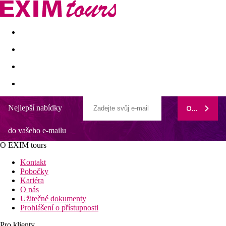
Akční nabídky
Last minute
First minute - Exotika a zim
Nejlepší nabídky
ODEBÍRAT
Vibra San Remo
do vašeho e-mailu
Doporučujeme zejména pro mladé či páry
Možnost stravování all inclusive
O EXIM tours
Novinka v naší nabídce
Nákupy a zábava v okolí hotelu
Kontakt
Pobočky
Poloha
Kariéra
O nás
Přímo v části zálivu San Antonio, cca 2 km od centra města.
Užitečné dokumenty
Nákupní možnosti, bary a restaurace v okolí. Taneční kluby
Prohlášení o přístupnosti
Amnesia a Privilege cca 9 km. Hlavní město Eivissa cca 17 km.
Zastávka linkového autobusu cca 50 m. Letiště Ibiza je ve
Pro klienty