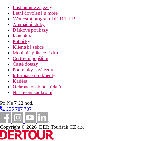
Snídaně
Last minute zájezdy
Letní dovolená u moře
Snídaně formou bufetu.
Věrnostní program DERCLUB
Animační kluby
Polopenze
Dárkové poukazy
Kontakty
Snídaně a večeře formou bufetu.
Pobočky
Klientská sekce
Sportovní nabídka
Mobilní aplikace Exim
Zdarma:
volejbal, fitness.
Cestovní pojištění
Za poplatek
: tenisový kurt, biliár, půjčovna kol, vodní sporty na
Časté dotazy
pláži.
Podmínky k zájezdu
Zábava
Informace pro klienty
Kariéra
1× týdně večerní zábavné programy.
Ochrana osobních údajů
Nastavení soukromí
Děti
Po-Ne 7-22 hod.
Dětské hřiště, dětská postýlka zdarma (na vyžádání).
255 787 787
Internet
Zdarma
: WiFi v lobby.
Copyright © 2026, DER Touristik CZ a.s.
Web
http://www.hotelosiris.com