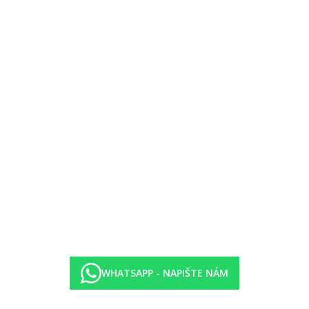
otel
 u pánů).
WHATSAPP - NAPIŠTE NÁM