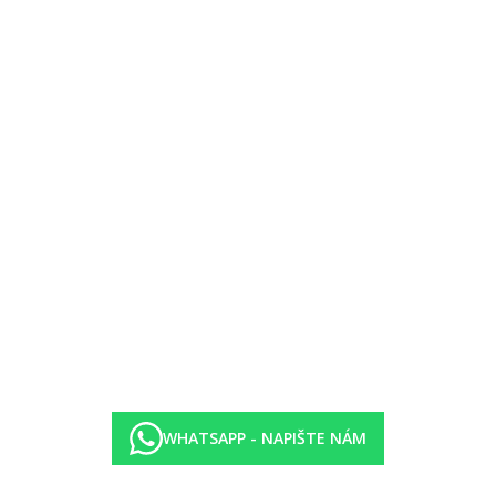
WHATSAPP - NAPIŠTE NÁM
vislosti na kategorii hotelu. Taxa není zahrnuta v ceně zájezdu a musí
ných hygienických či protiepidemických opatření v dané destinaci.