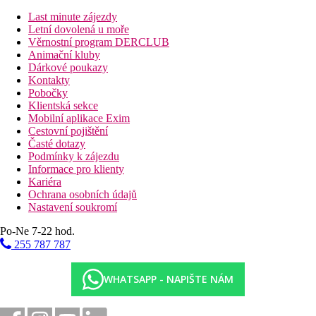
Pokoje
Last minute zájezdy
Všechny pokoje mají:
Letní dovolená u moře
Věrnostní program DERCLUB
klimatizace (centrálně ovládaná)
Animační kluby
Wi-Fi
Dárkové poukazy
fén na vlasy
Kontakty
koupelna
Pobočky
toaleta
Klientská sekce
vana nebo sprchový kout
Mobilní aplikace Exim
balkon / terasa
Cestovní pojištění
ložní prádlo
Časté dotazy
trezor (za poplatek)
Podmínky k zájezdu
chladnička
Informace pro klienty
příslušenství pro přípravu čaje/kávy ve všech pokojích
Kariéra
Ochrana osobních údajů
Ostatní typy pokojů
(pokud není uvedeno jinak, mají pokoje
Nastavení soukromí
výše uvedené vybavení)
Po-Ne 7-22 hod.
Pláž
255 787 787
písečná pláž
pozvolný vstup do moře
lehátka a slunečníky za poplatek
WHATSAPP - NAPIŠTE NÁM
Stravování