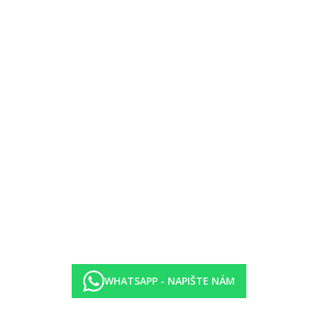
ýše uvedené vybavení)
pečivo
lem, právo na změnu vyhrazeno
WHATSAPP - NAPIŠTE NÁM
pečivo