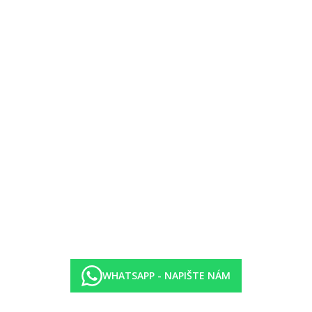
lem, právo na změnu vyhrazeno
pečivo
ých nápojů místních i mezinárodních značek
h hotelem, právo na změnu vyhrazeno
80 m. Dlouhá písečná pláž C’an Picafort cca 2 km. Lehátka a slunečn
a, golfová hřiště Alcanada a Pollensa cca 25 km.
(na vyžádání).
WHATSAPP - NAPIŠTE NÁM