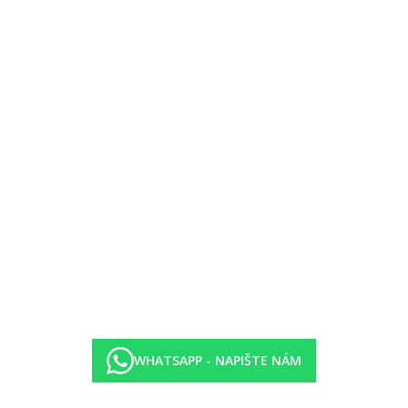
ariérový pohyb v areálu hotelu, včetně vstupu do bazénu.
WHATSAPP - NAPIŠTE NÁM