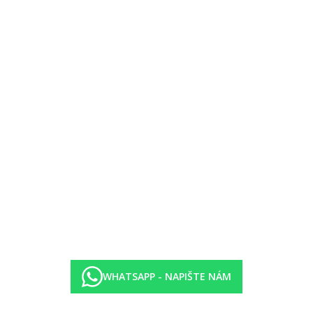
ečníky zdarma)
Comě cca 300 m
y za poplatek.
 (10.00-23.00)
WHATSAPP - NAPIŠTE NÁM