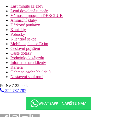
minibar (za poplatek), balkón (slunečník na vyžádání na
Last minute zájezdy
recepci).
Letní dovolená u moře
Věrnostní program DERCLUB
Ostatní typy pokojů
(pokud není uvedeno jinak, mají pokoje
Animační kluby
výše uvedené vybavení)
Dárkové poukazy
Dvoulůžkový pokoj ECONOMY, Výhled moře:
Kontakty
cenově zvýhodněná nabídka, pokoje jsou umístěné v 1.
Pobočky
patře a mají menší balkón
Klientská sekce
Dvoulůžkový pokoj Superior, Výhled moře:
pokoje ve
Mobilní aplikace Exim
vyšším patře (3. nebo 5. patro), župany, káva/čaj
Cestovní pojištění
Dvoulůžkový pokoj Premium, Výhled moře:
pokoje
Časté dotazy
jsou umístěné v 7. patře a mají "top" výhled na moře
Podmínky k zájezdu
Suita, Výhled moře:
pokoje v 5. patře, župany, kávovar,
Informace pro klienty
káva/čaj
Kariéra
Junior Suita, Výhled moře:
prostornější pokoje s
Ochrana osobních údajů
obývací částí a sedačkou umístěné ve 2., 6. nebo 7. patře,
Nastavení soukromí
župany, káva/čaj
SMART Suita, Výhled moře:
prostornější
pokoje
Po-Ne 7-22 hod.
umístěné v 6. patře, župany, kávovar, káva/čaj
255 787 787
Pláž
Písčitá pláž Santa Ponsa s pozvolným vstupem do moře je
WHATSAPP - NAPIŠTE NÁM
vzdálená cca 1 km.
Stravování