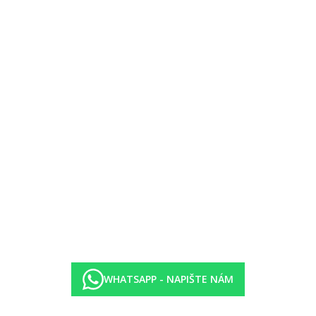
ěmí a vyhřívaným bazénem s tryskami.
vislosti na kategorii hotelu. Taxa není zahrnuta v ceně zájezdu a musí
ných hygienických či protiepidemických opatření v dané destinaci.
WHATSAPP - NAPIŠTE NÁM