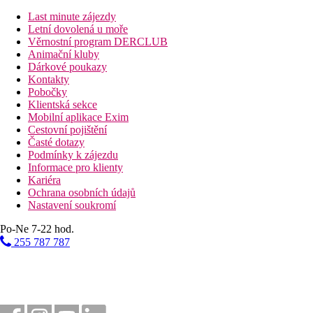
dětský bazén se skluzavkou
Last minute zájezdy
dětské hřiště
Letní dovolená u moře
miniklub
Věrnostní program DERCLUB
samoobslužná prádelna
Animační kluby
parkování zdarma (omezená kapacita)
Dárkové poukazy
Kontakty
Popis pláže
Pobočky
písčitá pláž v zátoce cca 100 m, lehátka a slunečníky za p
Klientská sekce
Mobilní aplikace Exim
Strava
Cestovní pojištění
Bez stravy
Časté dotazy
Podmínky k zájezdu
Snídaně
Informace pro klienty
Snídaně formou bufetu (podávané v restauraci vedlejšího 
Kariéra
Polopenze
Ochrana osobních údajů
Snídaně a večeře formou bufetu (podávané v restauraci ve
Nastavení soukromí
Bezlepkovou / bezlaktózovou stravu nutno vyžádat.
Po-Ne 7-22 hod.
Sportovní aktivity zdarma
stolní tenis
255 787 787
biliár
multifunkční hřiště
fitness (ve vedlejším partnerském hotelu Vibra Blanc Pala
Zábava