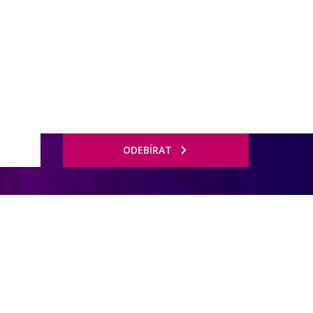
rnostní program DERCLUB
Pobočky
Časté dotazy
D
ODEBÍRAT
 prostorných studiích a apartmánech v několika až 4patrových
mi. Klienti mohou využívat společné zázemí nedalekých partnerských
zkém hotelu několik restaurací, supermarket či lékárna. Autobusová
ři záapdu slunce.