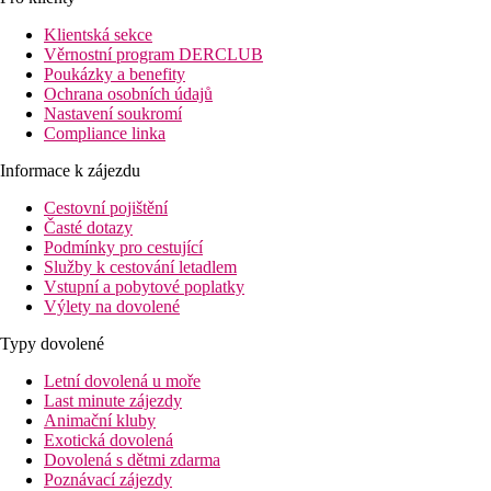
Vzdálenost
pláž: 100 m
Klientská sekce
letiště: 46 km
Věrnostní program DERCLUB
nákupní možnosti: 100 m
Poukázky a benefity
Ochrana osobních údajů
Popis pokoje
Nastavení soukromí
Studio , Prostorný
Compliance linka
koupelna/WC (vysoušeč vlasů)
klimatizace
Informace k zájezdu
TV/sat.
Cestovní pojištění
telefon
Časté dotazy
trezor (za poplatek)
Podmínky pro cestující
kuchyňský kout (lednička, mikrovlnka, varná konvice)
Služby k cestování letadlem
balkon nebo terasa
Vstupní a pobytové poplatky
dětská postýlka (zdarma, na vyžádání)
Výlety na dovolené
Ostatní typy pokojů
(pokud není uvedeno jinak, mají pokoje v
Typy dovolené
Apartmá, 1 ložnice, Superior:
nedávno renovované, 1 od
Apartmá, 2 ložnice, Superior:
nedávno renovované, 2 od
Letní dovolená u moře
Last minute zájezdy
Popis hotelu
Animační kluby
vstupní hala s recepcí
Exotická dovolená
restaurace (u partnerského sousedního hotelu Vibra Blanc 
Dovolená s dětmi zdarma
bazén (lehátka a slunečníky zdarma, osušky oproti kauci)
Poznávací zájezdy
bar u bazénu