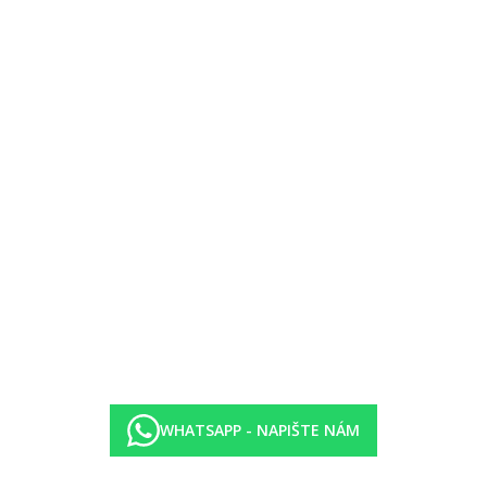
a bali beds.
h nápojů a snacků
e světlým pískem a pozvolným vstupem do moře, lehátka a slunečníky z
WHATSAPP - NAPIŠTE NÁM
.