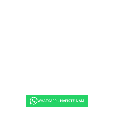
y (10.00–23.00 hod.)
vkách, šortkách ani tílku.
é kalhoty, košile; dámy: elegantní, společenské šaty.
je cca 7 km, Abama Golf cca 9 km.
WHATSAPP - NAPIŠTE NÁM
/vyhřívání), hřiště, animace, baby klub, miniklub, hlídání dětí za pop