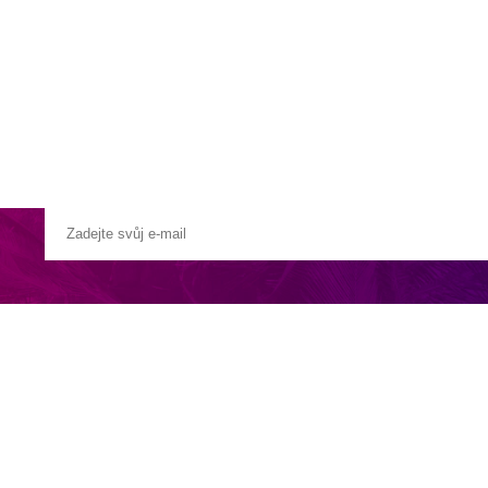
a u moře
Animační kluby
First minute – Léto 2027
Vě
vá vila ideální pro rezervace až deseti hostů. Terasa nás nemohla nabažit
 na útulných pohovkách. Pro stolování pod širým nebem si můžete dát v