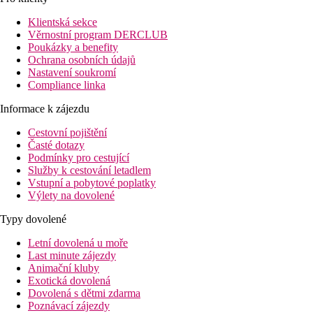
nezapomenutelnou dovolenou na Tenerife.
Klientská sekce
Po příjezdu do vily zamiřte rovnou k bazénu, ideálnímu začátku
Věrnostní program DERCLUB
vaší dovolené. Užívejte si veškerý čas ve své soukromé oáze,
Poukázky a benefity
vychutnávejte si slunce a nechte všechny starosti odplynout.
Ochrana osobních údajů
Kdykoli se vám zachce opálit, vyskočte z vody a osušte se na
Nastavení soukromí
lehátkách u bazénu. Nezapomeňte si vzít opalovací krém s
Compliance linka
vysokým SPF, pokud si chcete zdřímnout!
Informace k zájezdu
Uvnitř si můžete užít hodiny zábavy ve vlastní herně s
pingpongovým a kulečníkovým stolem. Vytáhněte tága nebo
Cestovní pojištění
pálky a uvolněte veškeré soutěživé napětí v jedné nebo dvou
Časté dotazy
hrách proti svým blízkým. Osvěžte se v klimatizovaných
Podmínky pro cestující
pokojích s měkkými pohovkami a křesly, které poskytují ideální
Služby k cestování letadlem
místo k odpočinku. Máte po vítězství hlad? Zamiřte do plně
Vstupní a pobytové poplatky
vybavené kuchyně a připravte si něco dobrého na venkovní
Výlety na dovolené
jídelní stůl, než se rozhodnete ukončit den a uchýlit se do
Typy dovolené
některé ze tří ložnic, nejlepšího místa pro klidný noční spánek.
Letní dovolená u moře
Hned na okraji Callao Salvaje se nachází Willows s mnoha
Last minute zájezdy
vilami v okolí, které si můžete rezervovat pro větší rodiny, které
Animační kluby
chtějí cestovat společně a zároveň mít svůj vlastní prostor. Od
Exotická dovolená
obchodů a barů po restaurace a aktivity, vše, co potřebujete k
Dovolená s dětmi zdarma
tomu, abyste Tenerife zažili naplno, najdete v okolí.
Poznávací zájezdy