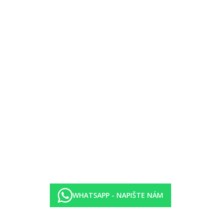
–23.00 hod.)
 místní a zahraniční výroby
WHATSAPP - NAPIŠTE NÁM