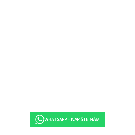
0)
 Atlantic Mirage (adults only)
WHATSAPP - NAPIŠTE NÁM