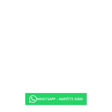
 24 hod.
dury. Golfové hřiště cca 17 km.
WHATSAPP - NAPIŠTE NÁM
lienty. Bezbariérový pohyb v areálu hotelu, rampa do bazénu.