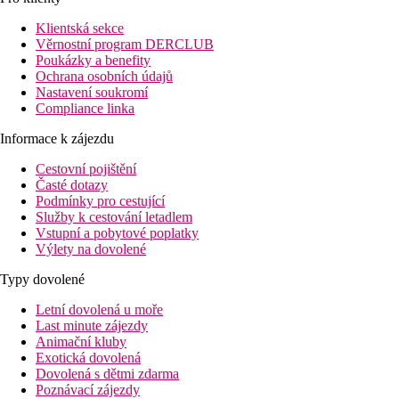
slavné dubajské památky. Hotel nabízí hostům soukromou pláž,
infinity bazén, basketbalové hřiště,
obchody a nejmodernější
Klientská sekce
fitness centrum.
Věrnostní program DERCLUB
Poukázky a benefity
Vzdálenost
Ochrana osobních údajů
pláž: 0 m
Nastavení soukromí
letiště:
Compliance linka
Letiště Dubaj (DXB): 40 km
Letiště Dubaj Al Maktoum (DWC): 50 km
Informace k zájezdu
Letiště Ras Al Khaimah: 135 km
Letiště Abu Dhabi: 105 km
Cestovní pojištění
centrum: 25 km
Časté dotazy
nákupní možnosti: cca 4 km
Podmínky pro cestující
Služby k cestování letadlem
Popis pokoje
Vstupní a pobytové poplatky
Dvoulůžkový pokoj, Deluxe, Výhled moře:
Výlety na dovolené
telefon
TV/sat.
Typy dovolené
trezor
koupelna/WC (vysoušeč vlasů)
Letní dovolená u moře
Wi-Fi
Last minute zájezdy
minibar
Animační kluby
27m2
Exotická dovolená
výhled na moře
Dovolená s dětmi zdarma
Poznávací zájezdy