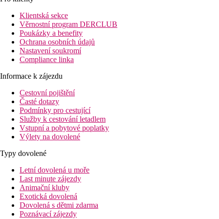
se arabská pohostinnost mísí s luxusem. Pětihvězdičkový hotel
je zasazen do nádherného prostředí, leží přímo u krásné písčité
Klientská sekce
pláže Al Aqah s pohledy na majestátní pohoří Hajar. Hotel
Věrnostní program DERCLUB
disponuje 190 moderními pokoji různého typu s výhledem na
Poukázky a benefity
moře a svým klientům nabízí kvalitní zázemí, širokou nabídkou
Ochrana osobních údajů
služeb i volnočasových aktivit. Hotel lze doporučit náročnější
Nastavení soukromí
klientele.
Compliance linka
Vzdálenost
Informace k zájezdu
pláž: 0 m u pláže
letiště:
Cestovní pojištění
Letiště Dubaj (DXB) 146 km
Časté dotazy
Letiště Dubaj Al Maktoum (DWC) 180 km
Podmínky pro cestující
Letiště Abu Dhabi 259 km
Služby k cestování letadlem
Letiště Ras Al Khaimah 75 km
Vstupní a pobytové poplatky
centrum: 35 km
Výlety na dovolené
nákupní možnosti: 10 km
Typy dovolené
Popis pokoje
Letní dovolená u moře
Dvoulůžkový pokoj, Classic, výhled zahrada
Last minute zájezdy
Animační kluby
individuálně ovladatelná klimatizace
Exotická dovolená
telefon
Dovolená s dětmi zdarma
TV se satelitním příjmem
Poznávací zájezdy
Wi-Fi (zdarma)