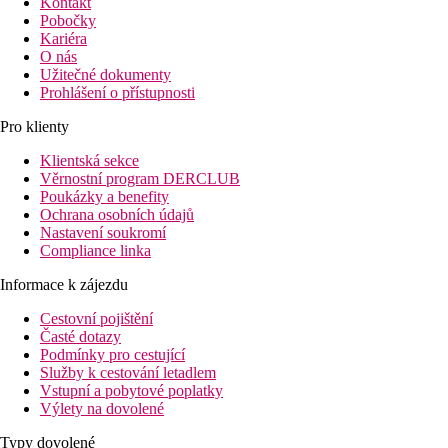
Kontakt
Pobočky
Kariéra
O nás
Užitečné dokumenty
Prohlášení o přístupnosti
Pro klienty
Klientská sekce
Věrnostní program DERCLUB
Poukázky a benefity
Ochrana osobních údajů
Nastavení soukromí
Compliance linka
Informace k zájezdu
Cestovní pojištění
Časté dotazy
Podmínky pro cestující
Služby k cestování letadlem
Vstupní a pobytové poplatky
Výlety na dovolené
Typy dovolené