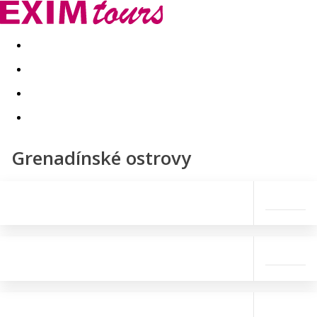
Akční nabídky
Last minute
First minute - Exotika a zim
Grenadínské ostrovy