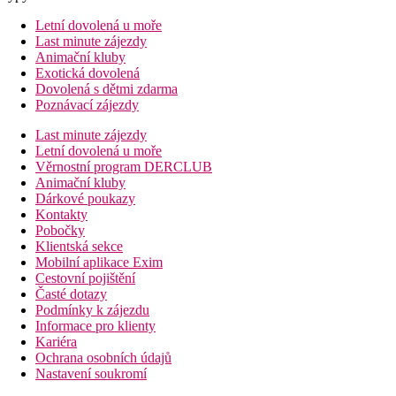
Letní dovolená u moře
Last minute zájezdy
Animační kluby
Exotická dovolená
Dovolená s dětmi zdarma
Poznávací zájezdy
Last minute zájezdy
Letní dovolená u moře
Věrnostní program DERCLUB
Animační kluby
Dárkové poukazy
Kontakty
Pobočky
Klientská sekce
Mobilní aplikace Exim
Cestovní pojištění
Časté dotazy
Podmínky k zájezdu
Informace pro klienty
Kariéra
Ochrana osobních údajů
Nastavení soukromí