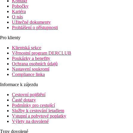
Kontakt
Pobočky
Kariéra
O nás
Užitečné dokumenty
Prohlášení o přístupnosti
Pro klienty
Klientská sekce
Věrnostní program DERCLUB
Poukázky a benefity
Ochrana osobních údajů
Nastavení soukromí
Compliance linka
Informace k zájezdu
Cestovní pojištění
Časté dotazy
Podmínky pro cestující
Služby k cestování letadlem
Vstupní a pobytové poplatky
Výlety na dovolené
Typy dovolené