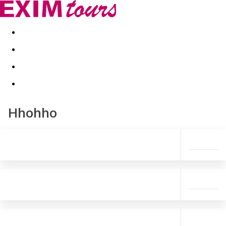
Akční nabídky
Last minute
First minute - Exotika a zim
Hhohho