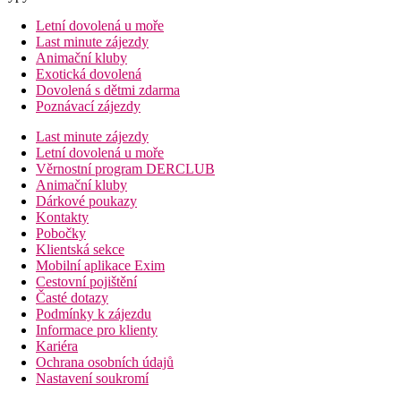
Letní dovolená u moře
Last minute zájezdy
Animační kluby
Exotická dovolená
Dovolená s dětmi zdarma
Poznávací zájezdy
Last minute zájezdy
Letní dovolená u moře
Věrnostní program DERCLUB
Animační kluby
Dárkové poukazy
Kontakty
Pobočky
Klientská sekce
Mobilní aplikace Exim
Cestovní pojištění
Časté dotazy
Podmínky k zájezdu
Informace pro klienty
Kariéra
Ochrana osobních údajů
Nastavení soukromí