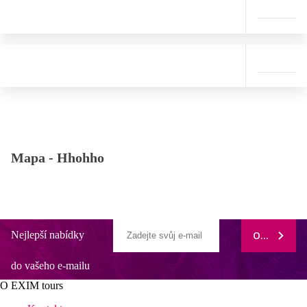
Mapa -
Hhohho
Nejlepší nabídky
ODEBÍRAT
do vašeho e-mailu
O EXIM tours