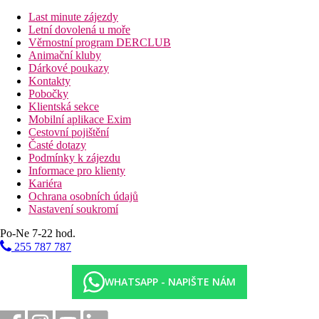
moře
Last minute zájezdy
Garden Vila:
20m², v kolniálním stylu, manželská postel
Letní dovolená u moře
(king size) nebo 2 samostatné postele (twin), zabudovaná
Věrnostní program DERCLUB
pohovka na terase, terasa
Animační kluby
Garden Vila, Výhled na moře:
20m², výhled na moře, v
Dárkové poukazy
kolniálním stylu, manželská postel (king size) nebo 2
Kontakty
samostatné postele (twin), zabudovaná pohovka na terase,
Pobočky
terasa
Klientská sekce
Deluxe Vila:
26m², prostornější, v kolniálním stylu,
Mobilní aplikace Exim
manželská postel (king size) nebo 2 samostatné postele
Cestovní pojištění
(twin), jednolůžko, zabudovaná pohovka na terase, terasa
Časté dotazy
Deluxe Vila, Výhled na moře:
26m², prostornější,
Podmínky k zájezdu
výhled na moře, v kolniálním stylu, manželská postel
Informace pro klienty
(king size) nebo 2 samostatné postele (twin), jednolůžko,
Kariéra
zabudovaná pohovka na terase, terasa
Ochrana osobních údajů
Suita, Výhled na moře
: 60m², prostornější, výhled na
Nastavení soukromí
moře, 2 samostatné pokoje, manželská postel (king size) a
2 samostatné postele (twin), minilednička, TV/sat., set na
Po-Ne 7-22 hod.
přípravu kávy a čaje, terasa
255 787 787
Popis hotelu
vstupní hala s recepcí
WHATSAPP - NAPIŠTE NÁM
150 pokojů
hlavní restaurace
restaurace à la carte na pláži (za poplatek)