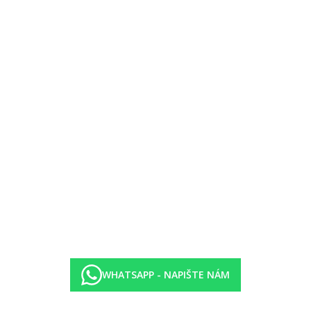
adě)
auraci
WHATSAPP - NAPIŠTE NÁM
m jídla výběr z nealkoholických nápojů, pivo a víno)