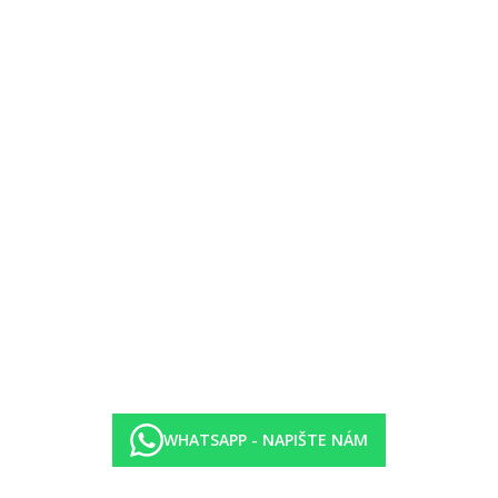
ou bufetu v hlavní restauraci
WHATSAPP - NAPIŠTE NÁM