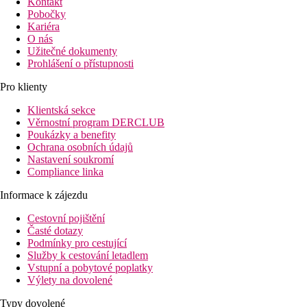
Kontakt
Pobočky
Kariéra
O nás
Užitečné dokumenty
Prohlášení o přístupnosti
Pro klienty
Klientská sekce
Věrnostní program DERCLUB
Poukázky a benefity
Ochrana osobních údajů
Nastavení soukromí
Compliance linka
Informace k zájezdu
Cestovní pojištění
Časté dotazy
Podmínky pro cestující
Služby k cestování letadlem
Vstupní a pobytové poplatky
Výlety na dovolené
Typy dovolené