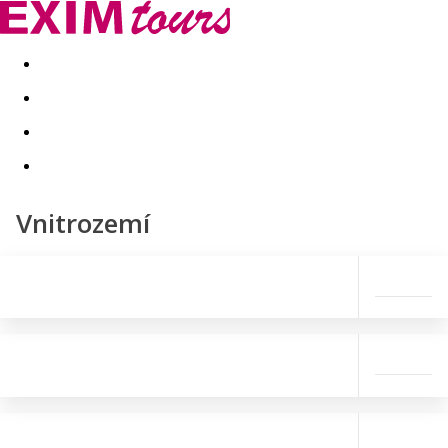
Akční nabídky
Last minute
First minute - Exotika a zim
Vnitrozemí