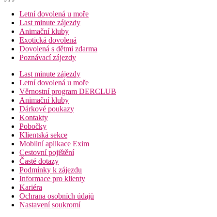
Letní dovolená u moře
Last minute zájezdy
Animační kluby
Exotická dovolená
Dovolená s dětmi zdarma
Poznávací zájezdy
Last minute zájezdy
Letní dovolená u moře
Věrnostní program DERCLUB
Animační kluby
Dárkové poukazy
Kontakty
Pobočky
Klientská sekce
Mobilní aplikace Exim
Cestovní pojištění
Časté dotazy
Podmínky k zájezdu
Informace pro klienty
Kariéra
Ochrana osobních údajů
Nastavení soukromí