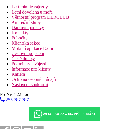
vstupní hala s recepcí
Last minute zájezdy
hlavní restaurace
Letní dovolená u moře
bar
Věrnostní program DERCLUB
snack bar
Animační kluby
bar u bazénu
Dárkové poukazy
obchod se suvenýry
Kontakty
Wi-Fi na recepci (zdarma)
Pobočky
kadeřnictví
Klientská sekce
2 bazény (lehátka a slunečníky zdarma, osušky oproti
Mobilní aplikace Exim
kauci)
Cestovní pojištění
vnitřní bazén
Časté dotazy
amfiteater
Podmínky k zájezdu
dětský bazén
Informace pro klienty
miniclub
Kariéra
dětské hřiště
Ochrana osobních údajů
diskotéka (poplatek)
Nastavení soukromí
tobogán
trezor na recepci (za poplatek)
Po-Ne 7-22 hod.
255 787 787
Popis pláže
písčitá
lehátka a slunečníky zdarma, osušky oproti kauci
WHATSAPP - NAPIŠTE NÁM
Sportovní aktivity zdarma
animační programy