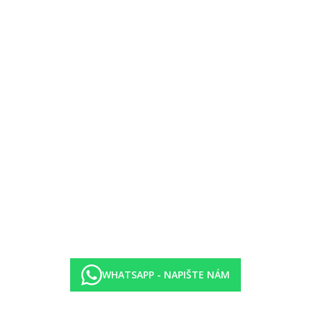
, hammam.
 zavedením případných hygienických či protiepidemických opatření v da
WHATSAPP - NAPIŠTE NÁM