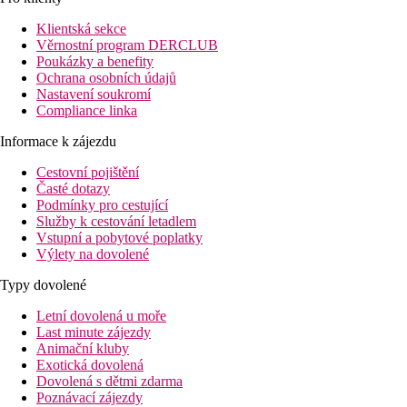
374 pokojů rozdělených do hlavní budovy a thalasso části a je
postaven v arabsko-andaluském stylu. Komplex je situován v
Klientská sekce
těsné blízkosti nádherné pláže s jemným zlatavým pískem, na
Věrnostní program DERCLUB
kterou se dostanete přes promenádu nebo kolem sesterského
Poukázky a benefity
hotelu Hacienda. Hotel s kvalitními službami a vlastním
Ochrana osobních údajů
wellness centrem je ideálním místem pro strávení
Nastavení soukromí
nezapomenutelné dovolené. Díky bohatému sportovnímu vyžití
Compliance linka
hotel doporučujeme milovníkům aktivní dovolené, ale také
rodinám s dětmi. Pro nadšence golfu je nedaleko hotelu k
Informace k zájezdu
dispozici 27-ti jamkové golfové hřiště.
Cestovní pojištění
Vzdálenosti
Časté dotazy
pláže: u pláže
Podmínky pro cestující
letiště: 25 km
Služby k cestování letadlem
centra: 4 km
Vstupní a pobytové poplatky
nákupní možnosti: 100 m
Výlety na dovolené
Vybavení pokoje
Typy dovolené
Standardní pokoj
Letní dovolená u moře
Last minute zájezdy
individuálně ovladatelná klimatizace (hlavní sezóna)
Animační kluby
telefon
Exotická dovolená
minibar (za poplatek)
Dovolená s dětmi zdarma
TV se satelitním příjmem
Poznávací zájezdy
vlastní sociální zařízení (koupelna, vysoušeč vlasů, WC)