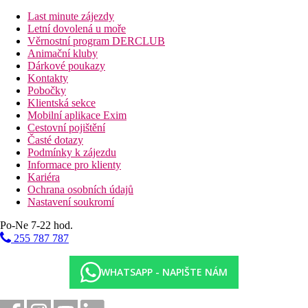
restaurace s obsluhou (1× za pobyt, nutná rezervace)
Last minute zájezdy
panoramatický bar
Letní dovolená u moře
barbecue bar
Věrnostní program DERCLUB
bar u bazénu
Animační kluby
maurská kavárna (za poplatek)
Dárkové poukazy
Wi-Fi na recepci (zdarma)
Kontakty
minimarket
Pobočky
obchod se suvenýry
Klientská sekce
trezor na recepci (za poplatek)
Mobilní aplikace Exim
2 bazény, z toho1 termální (lehátka a slunečníky zdarma,
Cestovní pojištění
osušky oproti kauci)
Časté dotazy
dětské hřiště
Podmínky k zájezdu
miniklub
Informace pro klienty
dětský bazén
Kariéra
diskotéka
Ochrana osobních údajů
konferenční místnost
Nastavení soukromí
vnitřní termální bazén
Po-Ne 7-22 hod.
Popis pláže
255 787 787
písčitá s jemným pískem
lehátka a slunečníky zdarma
osušky oproti kauci
WHATSAPP - NAPIŠTE NÁM
matrace za poplatek
Sportovní aktivity zdarma