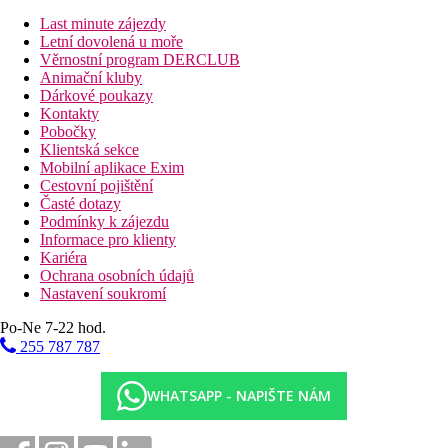
All Inclusive:
Last minute zájezdy
Snídaně, oběd a večeře formou bufetu
Letní dovolená u moře
Lehké občerstvení během dne
Věrnostní program DERCLUB
Nealkoholické a alkoholické nápoje místní výroby
Animační kluby
(10.00–23.00 hod.)
Dárkové poukazy
Kontakty
Sportovní nabídka
Pobočky
Zdarma:
zábava v rámci animačních programů
Klientská sekce
Za poplatek:
fitness, vodní sporty na pláži
Mobilní aplikace Exim
Cestovní pojištění
Wellness
Časté dotazy
Za poplatek:
wellness centrum poskytující
různé druhy
Podmínky k zájezdu
masáží, centrum thalassoterapie, zkrášlující procedury,
Informace pro klienty
vnitřní bazén.
Kariéra
Ochrana osobních údajů
Internet
Nastavení soukromí
Zdarma:
Wifi v celém areálu hotelu.
Po-Ne 7-22 hod.
Oficiální kategorie
255 787 787
5 hvězdiček
Poznámka
WHATSAPP - NAPIŠTE NÁM
Rozsah a kvalita výše uvedených služeb a aktivit může být
ovlivněna zavedením případných hygienických či
protiepidemických opatření v dané destinaci.