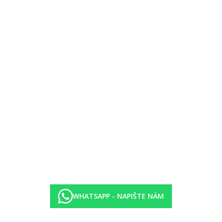
zdarma, osušky oproti kauci)
WHATSAPP - NAPIŠTE NÁM