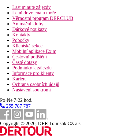
Fotogalerie
Last minute zájezdy
Letní dovolená u moře
Věrnostní program DERCLUB
Animační kluby
Dárkové poukazy
Kontakty
Pobočky
Klientská sekce
Mobilní aplikace Exim
Cestovní pojištění
Časté dotazy
Podmínky k zájezdu
Informace pro klienty
Kariéra
Ochrana osobních údajů
Nastavení soukromí
Po-Ne 7-22 hod.
255 787 787
Copyright © 2026, DER Touristik CZ a.s.