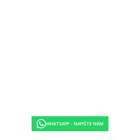
vněna zavedením případných hygienických či protiepidemických opatření
WHATSAPP - NAPIŠTE NÁM