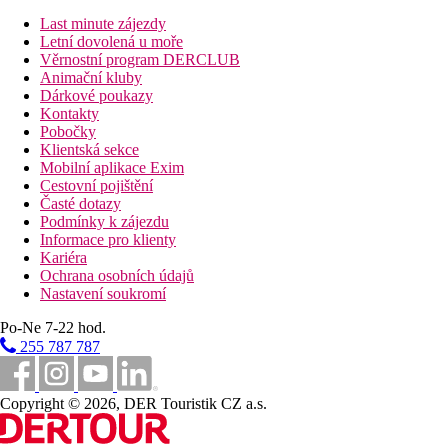
lehátka a slunečníky zdarma
Last minute zájezdy
Letní dovolená u moře
Strava
Věrnostní program DERCLUB
Snídaně, obědy a večeře formou bufetu
Animační kluby
Neomezené množství rozlévaných nealkoholických a vybra
Dárkové poukazy
Lze čerpat v místech a časech určených hotelem
Kontakty
Sportovní aktivity zdarma
Pobočky
animační programy
Klientská sekce
aerobic
Mobilní aplikace Exim
volejbal
Cestovní pojištění
Časté dotazy
Sportovní aktivity za příplatek
Podmínky k zájezdu
wellness
Informace pro klienty
masáže
Kariéra
Ochrana osobních údajů
Oficiální kategorie
Nastavení soukromí
3 hvězdičky
Po-Ne 7-22 hod.
Vzdálenosti
255 787 787
12 km
Copyright © 2026, DER Touristik CZ a.s.
Centrum města
2,5 km