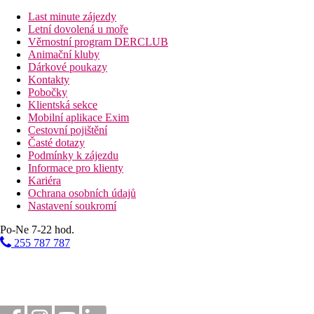
hlavní restaurace
Last minute zájezdy
restaurace s obsluhou (tuniská, asijská rezervace nutná)
Letní dovolená u moře
Wi-Fi na recepci (zdarma)
Věrnostní program DERCLUB
lobby bar
Animační kluby
bar u bazénu
Dárkové poukazy
maurská kavárna
Kontakty
diskotéka (nápoje za poplatek)
Pobočky
obchodní arkáda
Klientská sekce
kadeřnictví
Mobilní aplikace Exim
3 konferenční místnosti
Cestovní pojištění
připojení k internetu za poplatek
Časté dotazy
2 bazény (slunečníky a lehátka zdarma, osušky za vratnou
Podmínky k zájezdu
dětský bazén
Informace pro klienty
krytý bazén
Kariéra
dětské hřiště
Ochrana osobních údajů
miniklub
Nastavení soukromí
Popis pláže
Po-Ne 7-22 hod.
písčitá
255 787 787
lehátka a slunečníky (zdarma)
plážové osušky (oproti kauci)
Sportovní aktivity zdarma
animační programy
večerní programy