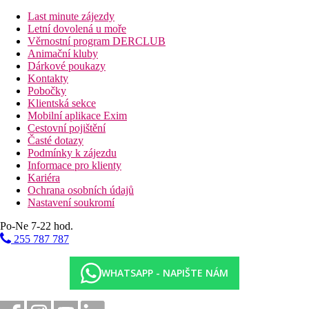
lobby bar
kavárna
Last minute zájezdy
bar na pláži
Letní dovolená u moře
bar u bazénu
Věrnostní program DERCLUB
bar u aquaparku
Animační kluby
diskotéka
Dárkové poukazy
SPA centrum
Kontakty
Wi-Fi (zdarma)
Pobočky
2 bazény (lehátka, slunečníky a osušky zdarma)
Klientská sekce
aquapark (lehátka, slunečníky a osušky zdarma)
Mobilní aplikace Exim
2 dětské bazény (lehátka, slunečníky a osušky zdarma)
Cestovní pojištění
vnitřní bazén (lehátka a osušky zdarma)
Časté dotazy
dětský vnitřní bazén (lehátka a osušky zdarma)
Podmínky k zájezdu
dětský klub (pro děti od 4 do 12 let)
Informace pro klienty
fitness
Kariéra
tenisový kurt
Ochrana osobních údajů
obchod se suvenýry
Nastavení soukromí
salón krásy
Po-Ne 7-22 hod.
3 konferenční místnosti
255 787 787
Popis pláže
písčitá
WHATSAPP - NAPIŠTE NÁM
dřevěné molo
lehátka, slunečníky a osušky zdarma
plážový bar