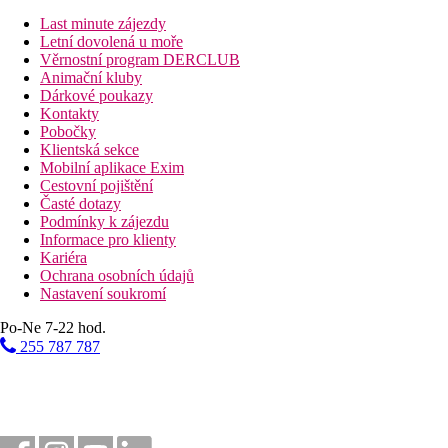
výhled na moře
Last minute zájezdy
29-32 m2
Letní dovolená u moře
hlavní budova
Věrnostní program DERCLUB
Dvoulůžkový pokoj Deluxe Superior:
Animační kluby
výhled na moře
Dárkové poukazy
50 m2
Kontakty
hlavní budova
Pobočky
vyšší patro
Klientská sekce
prostorná terasa se zahradním nábytkem
Mobilní aplikace Exim
SUITA Swim-up:
Cestovní pojištění
přímý vstup do sdíleného bazénu
Časté dotazy
možnost ubytování od 16+ let
Podmínky k zájezdu
23 m2
Informace pro klienty
Rodinný pokoj:
Kariéra
2 ložnice oddělené dveřmi
Ochrana osobních údajů
1 koupelna
Nastavení soukromí
38 m2
výhled do krajiny
Po-Ne 7-22 hod.
Rodinný pokoj s částečným výhledem na moře:
255 787 787
2 ložnice oddelené dveřmi
1 koupelna
45 m2
balkon/terasa
částečný/boční výhled na moře
prostornější