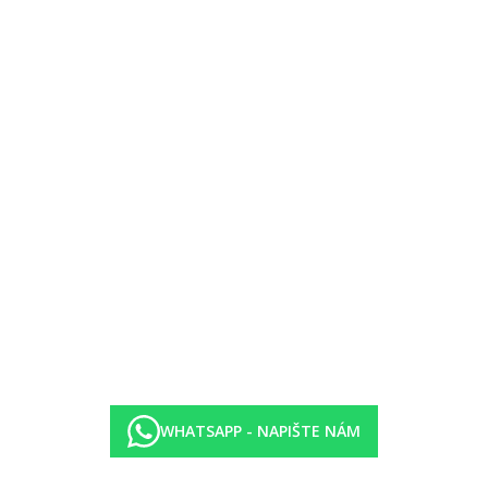
, nutná rezervace při příjezdu)
WHATSAPP - NAPIŠTE NÁM