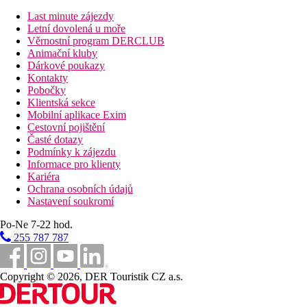
vstupní hala s recepcí
Last minute zájezdy
výtah
Letní dovolená u moře
hlavní restaurace
Věrnostní program DERCLUB
restaurace s obsluhou (středomořská)
Animační kluby
bar
Dárkové poukazy
wifi (zdarma)
Kontakty
směnárna
Pobočky
prádelna
Klientská sekce
lékař
Mobilní aplikace Exim
SPA centrum
Cestovní pojištění
bazén (lehátka, slunečníky a osušky zdarma)
Časté dotazy
terasa na slunění
Podmínky k zájezdu
Informace pro klienty
Popis pláže
Kariéra
soukromá
Ochrana osobních údajů
písečná
Nastavení soukromí
pláž oddělena místní promenádou
lehátka, slunečníky a osušky zdarma
Po-Ne 7-22 hod.
255 787 787
Sportovní aktivity zdarma
živá hudba
DJ
fitness
Copyright © 2026, DER Touristik CZ a.s.
jóga
turecké lázně